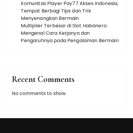
Komunitas Player Pay77 Akses Indonesia,
Tempat Berbagi Tips dan Trik
Menyenangkan Bermain
Multiplier Terbesar di Slot Habanero:
Mengenal Cara Kerjanya dan
Pengaruhnya pada Pengalaman Bermain
Recent Comments
No comments to show.