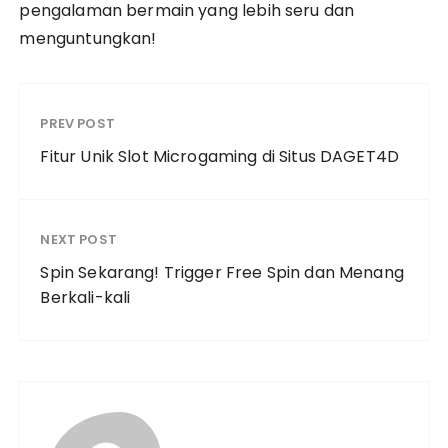
pengalaman bermain yang lebih seru dan
menguntungkan!
PREV POST
Fitur Unik Slot Microgaming di Situs DAGET4D
NEXT POST
Spin Sekarang! Trigger Free Spin dan Menang
Berkali-kali