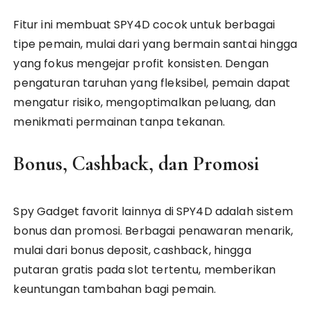
Fitur ini membuat SPY4D cocok untuk berbagai
tipe pemain, mulai dari yang bermain santai hingga
yang fokus mengejar profit konsisten. Dengan
pengaturan taruhan yang fleksibel, pemain dapat
mengatur risiko, mengoptimalkan peluang, dan
menikmati permainan tanpa tekanan.
Bonus, Cashback, dan Promosi
Spy Gadget favorit lainnya di SPY4D adalah sistem
bonus dan promosi. Berbagai penawaran menarik,
mulai dari bonus deposit, cashback, hingga
putaran gratis pada slot tertentu, memberikan
keuntungan tambahan bagi pemain.