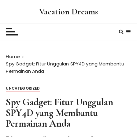
S
Vacation Dreams
k
i
p
t
o
c
Home
o
Spy Gadget: Fitur Unggulan SPY4D yang Membantu
n
Permainan Anda
t
e
n
UNCATEGORIZED
t
Spy Gadget: Fitur Unggulan
SPY4D yang Membantu
Permainan Anda