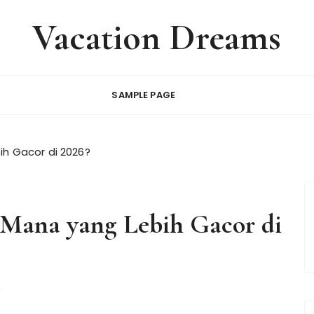
Vacation Dreams
SAMPLE PAGE
ih Gacor di 2026?
: Mana yang Lebih Gacor di
N