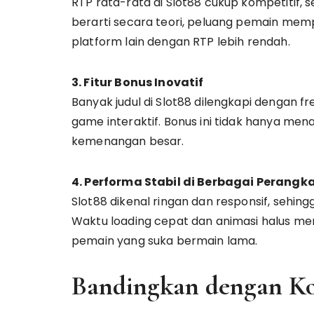
RTP rata-rata di Slot88 cukup kompetitif, se
berarti secara teori, peluang pemain me
platform lain dengan RTP lebih rendah.
3. Fitur Bonus Inovatif
Banyak judul di Slot88 dilengkapi dengan fr
game interaktif. Bonus ini tidak hanya men
kemenangan besar.
4. Performa Stabil di Berbagai Perangk
Slot88 dikenal ringan dan responsif, sehin
Waktu loading cepat dan animasi halus m
pemain yang suka bermain lama.
Bandingkan dengan K