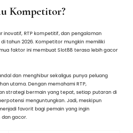
au Kompetitor?
tur inovatif, RTP kompetitif, dan pengalaman
 di tahun 2026. Kompetitor mungkin memiliki
mua faktor ini membuat Slot88 terasa lebih gacor
handal dan menghibur sekaligus punya peluang
ilihan utama. Dengan memahami RTP,
 strategi bermain yang tepat, setiap putaran di
berpotensi menguntungkan. Jadi, meskipun
 menjadi favorit bagi pemain yang ingin
 dan gacor.