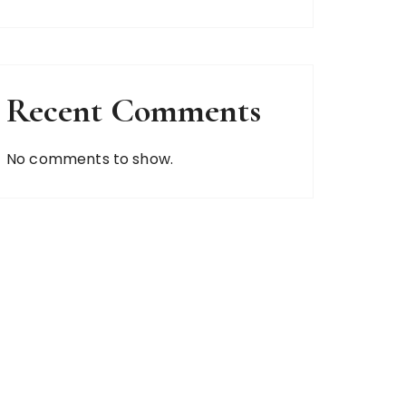
Recent Comments
No comments to show.