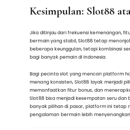
Kesimpulan: Slot88 at
Jika ditinjau dari frekuensi kemenangan, fi
bermain yang stabil, Slot88 tetap menonjol
beberapa keunggulan, tetapi kombinasi se
bagi banyak pemain di Indonesia.
Bagi pecinta slot yang mencari platform 
menang konsisten, Slot88 layak menjadi p
memanfaatkan fitur bonus, dan menerapkan
Slot88 bisa menjadi kesempatan seru dan 
banyak pilihan di pasar, platform ini tetap
pengalaman bermain lebih menyenangkan