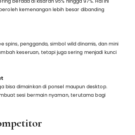
ring berada di kisaran 95% hingga 97%. Hal ini
mperoleh kemenangan lebih besar dibanding
ee spins, pengganda, simbol wild dinamis, dan mini
ambah keseruan, tetapi juga sering menjadi kunci
at
gga bisa dimainkan di ponsel maupun desktop.
embuat sesi bermain nyaman, terutama bagi
ompetitor