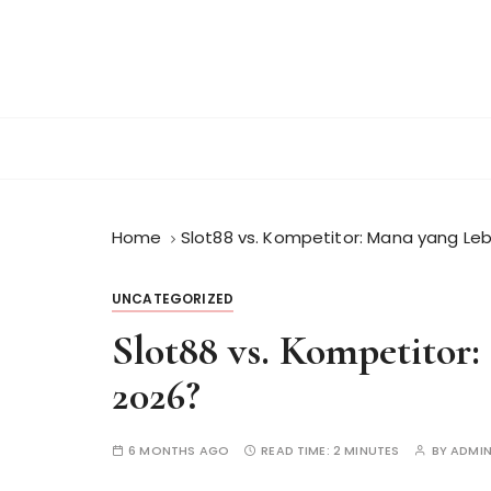
S
k
i
p
t
o
c
o
n
Home
Slot88 vs. Kompetitor: Mana yang Leb
t
e
UNCATEGORIZED
n
Slot88 vs. Kompetitor
t
2026?
6 MONTHS AGO
READ TIME:
2 MINUTES
BY
ADMI