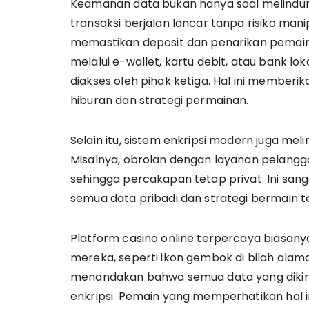
Keamanan data bukan hanya soal melindung
transaksi berjalan lancar tanpa risiko man
memastikan deposit dan penarikan pemain 
melalui e-wallet, kartu debit, atau bank loka
diakses oleh pihak ketiga. Hal ini memberi
hiburan dan strategi permainan.
Selain itu, sistem enkripsi modern juga me
Misalnya, obrolan dengan layanan pelangga
sehingga percakapan tetap privat. Ini san
semua data pribadi dan strategi bermain te
Platform casino online terpercaya biasan
mereka, seperti ikon gembok di bilah alama
menandakan bahwa semua data yang dikirimk
enkripsi. Pemain yang memperhatikan hal i