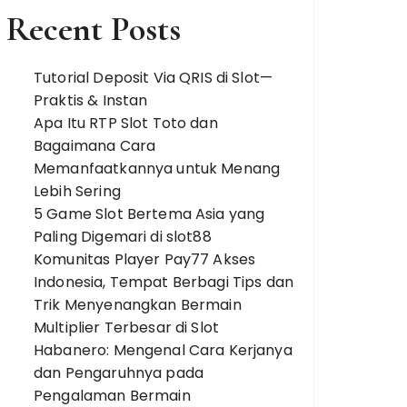
Recent Posts
Tutorial Deposit Via QRIS di Slot—
Praktis & Instan
Apa Itu RTP Slot Toto dan
Bagaimana Cara
Memanfaatkannya untuk Menang
Lebih Sering
5 Game Slot Bertema Asia yang
Paling Digemari di slot88
Komunitas Player Pay77 Akses
Indonesia, Tempat Berbagi Tips dan
Trik Menyenangkan Bermain
Multiplier Terbesar di Slot
Habanero: Mengenal Cara Kerjanya
dan Pengaruhnya pada
Pengalaman Bermain