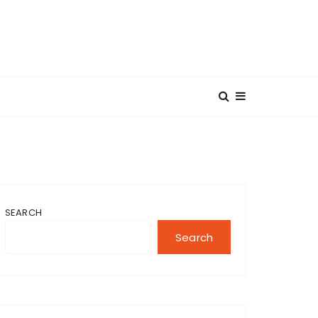
SEARCH
Search