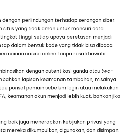
an dengan perlindungan terhadap serangan siber.
n situs yang tidak aman untuk mencuri data
tingkat tinggi, setiap upaya peretasan menjadi
tetap dalam bentuk kode yang tidak bisa dibaca.
ermainan casino online tanpa rasa khawatir.
ombinasikan dengan autentikasi ganda atau
two-
nambahkan lapisan keamanan tambahan, misalnya
atau ponsel pemain sebelum login atau melakukan
FA, keamanan akun menjadi lebih kuat, bahkan jika
ang baik juga menerapkan kebijakan privasi yang
ta mereka dikumpulkan, digunakan, dan disimpan.