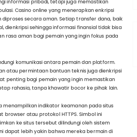
i informasi pribadi, tetapi juga memastikan
ipulasi. Casino online yang menerapkan enkripsi
diproses secara aman. Setiap transfer dana, baik
l, dienkripsi sehingga informasi finansial tidak bisa
kan rasa aman bagi pemain yang ingin fokus pada
lindungi komunikasi antara pemain dan platform.
n atau permintaan bantuan teknis juga dienkripsi
gat penting bagi pemain yang ingin memastikan
tap rahasia, tanpa khawatir bocor ke pihak lain.
ya menampilkan indikator keamanan pada situs
t browser atau protokol HTTPS. Simbol ini
an ke situs tersebut dilindungi oleh sistem
ni dapat lebih yakin bahwa mereka bermain di