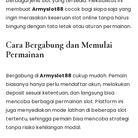
berbagai jenis slot yang tersedia. Fleksibilitas ini
membuat
Armyslot88
cocok bagi siapa saja yang
ingin merasakan keseruan slot online tanpa harus
bingung dengan tata letak atau aturan permainan.
Cara Bergabung dan Memulai
Permainan
Bergabung di
Armyslot88
cukup mudah. Pemain
biasanya hanya perlu mendaftar akun, melakukan
deposit sesuai ketentuan, dan langsung bisa
mencoba berbagai permainan slot. Platform ini
juga menyediakan mode latihan di beberapa slot
tertentu, sehingga pemain bisa mencoba strategi
tanpa risiko kehilangan modal.