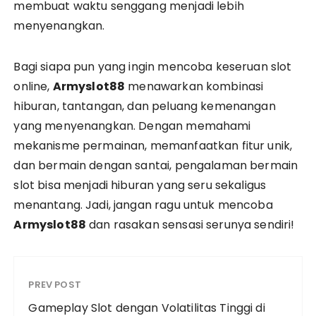
membuat waktu senggang menjadi lebih
menyenangkan.
Bagi siapa pun yang ingin mencoba keseruan slot
online,
Armyslot88
menawarkan kombinasi
hiburan, tantangan, dan peluang kemenangan
yang menyenangkan. Dengan memahami
mekanisme permainan, memanfaatkan fitur unik,
dan bermain dengan santai, pengalaman bermain
slot bisa menjadi hiburan yang seru sekaligus
menantang. Jadi, jangan ragu untuk mencoba
Armyslot88
dan rasakan sensasi serunya sendiri!
PREV POST
Gameplay Slot dengan Volatilitas Tinggi di