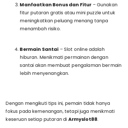
Manfaatkan Bonus dan Fitur
– Gunakan
fitur putaran gratis atau mini puzzle untuk
meningkatkan peluang menang tanpa
menambah risiko.
Bermain Santai
– Slot online adalah
hiburan. Menikmati permainan dengan
santai akan membuat pengalaman bermain
lebih menyenangkan.
Dengan mengikuti tips ini, pemain tidak hanya
fokus pada kemenangan, tetapi juga menikmati
keseruan setiap putaran di
Armyslot88
.