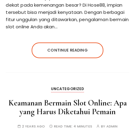
dekat pada kemenangan besar? Di Hose88, impian
tersebut bisa menjadi kenyataan. Dengan berbagai
fitur unggulan yang ditawarkan, pengalaman bermain
slot online Anda akan…
CONTINUE READING
UNCATEGORIZED
Keamanan Bermain Slot Online: Apa
yang Harus Diketahui Pemain
2 YEARS AGO
READ TIME:
4 MINUTES
BY
ADMIN