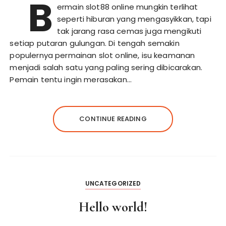
B
ermain slot88 online mungkin terlihat
seperti hiburan yang mengasyikkan, tapi
tak jarang rasa cemas juga mengikuti
setiap putaran gulungan. Di tengah semakin
populernya permainan slot online, isu keamanan
menjadi salah satu yang paling sering dibicarakan.
Pemain tentu ingin merasakan…
CONTINUE READING
UNCATEGORIZED
Hello world!