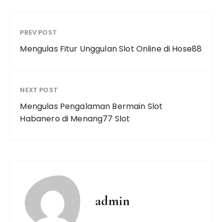
PREV POST
Mengulas Fitur Unggulan Slot Online di Hose88
NEXT POST
Mengulas Pengalaman Bermain Slot
Habanero di Menang77 Slot
admin