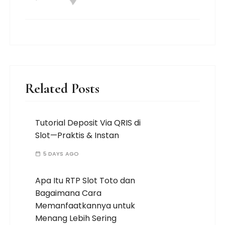
Related Posts
Tutorial Deposit Via QRIS di
Slot—Praktis & Instan
5 DAYS AGO
Apa Itu RTP Slot Toto dan
Bagaimana Cara
Memanfaatkannya untuk
Menang Lebih Sering