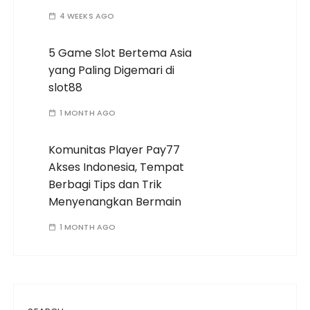
4 WEEKS AGO
5 Game Slot Bertema Asia
yang Paling Digemari di
slot88
1 MONTH AGO
Komunitas Player Pay77
Akses Indonesia, Tempat
Berbagi Tips dan Trik
Menyenangkan Bermain
1 MONTH AGO