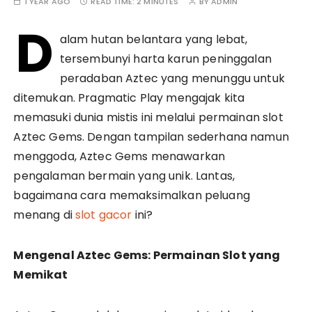
1 YEAR AGO
READ TIME:
2 MINUTES
BY
ADMIN
D
alam hutan belantara yang lebat,
tersembunyi harta karun peninggalan
peradaban Aztec yang menunggu untuk
ditemukan. Pragmatic Play mengajak kita
memasuki dunia mistis ini melalui permainan slot
Aztec Gems. Dengan tampilan sederhana namun
menggoda, Aztec Gems menawarkan
pengalaman bermain yang unik. Lantas,
bagaimana cara memaksimalkan peluang
menang di
slot gacor
ini?
Mengenal Aztec Gems: Permainan Slot yang
Memikat