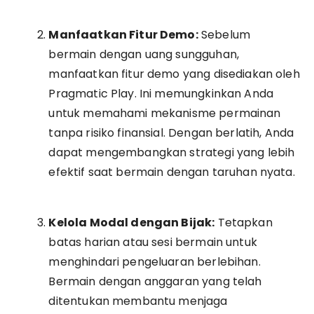
Manfaatkan Fitur Demo:
Sebelum
bermain dengan uang sungguhan,
manfaatkan fitur demo yang disediakan oleh
Pragmatic Play. Ini memungkinkan Anda
untuk memahami mekanisme permainan
tanpa risiko finansial. Dengan berlatih, Anda
dapat mengembangkan strategi yang lebih
efektif saat bermain dengan taruhan nyata.
Kelola Modal dengan Bijak:
Tetapkan
batas harian atau sesi bermain untuk
menghindari pengeluaran berlebihan.
Bermain dengan anggaran yang telah
ditentukan membantu menjaga