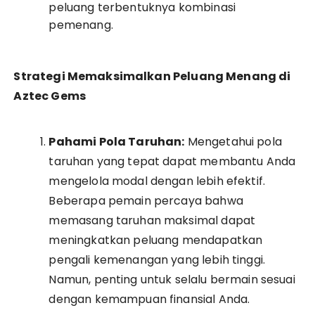
peluang terbentuknya kombinasi
pemenang.
Strategi Memaksimalkan Peluang Menang di
Aztec Gems
Pahami Pola Taruhan:
Mengetahui pola
taruhan yang tepat dapat membantu Anda
mengelola modal dengan lebih efektif.
Beberapa pemain percaya bahwa
memasang taruhan maksimal dapat
meningkatkan peluang mendapatkan
pengali kemenangan yang lebih tinggi.
Namun, penting untuk selalu bermain sesuai
dengan kemampuan finansial Anda.