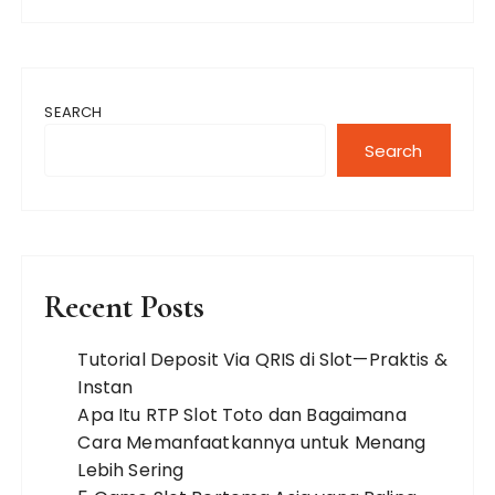
SEARCH
Search
Recent Posts
Tutorial Deposit Via QRIS di Slot—Praktis &
Instan
Apa Itu RTP Slot Toto dan Bagaimana
Cara Memanfaatkannya untuk Menang
Lebih Sering