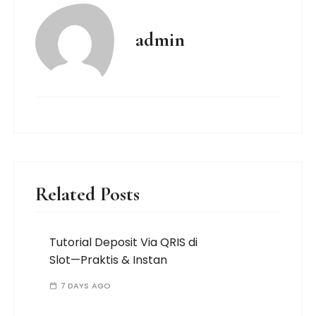
admin
Related Posts
Tutorial Deposit Via QRIS di
Slot—Praktis & Instan
7 DAYS AGO