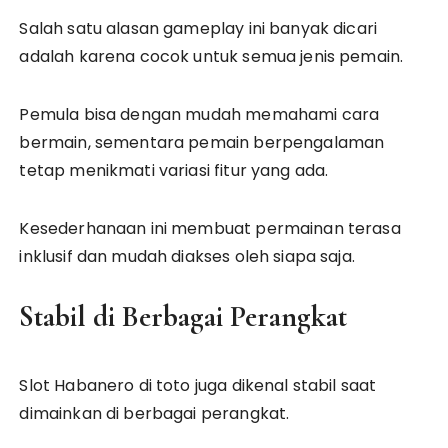
Salah satu alasan gameplay ini banyak dicari
adalah karena cocok untuk semua jenis pemain.
Pemula bisa dengan mudah memahami cara
bermain, sementara pemain berpengalaman
tetap menikmati variasi fitur yang ada.
Kesederhanaan ini membuat permainan terasa
inklusif dan mudah diakses oleh siapa saja.
Stabil di Berbagai Perangkat
Slot Habanero di toto juga dikenal stabil saat
dimainkan di berbagai perangkat.