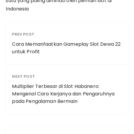
satu yang paling diminati oleh pemain slot di
Indonesia
PREV POST
Cara Memanfaatkan Gameplay Slot Dewa 22
untuk Profit
NEXT POST
Multiplier Terbesar di Slot Habanero:
Mengenal Cara Kerjanya dan Pengaruhnya
pada Pengalaman Bermain