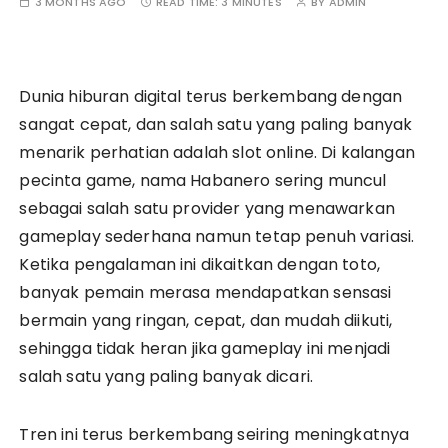
3 MONTHS AGO
READ TIME:
3 MINUTES
BY
ADMIN
Dunia hiburan digital terus berkembang dengan
sangat cepat, dan salah satu yang paling banyak
menarik perhatian adalah slot online. Di kalangan
pecinta game, nama Habanero sering muncul
sebagai salah satu provider yang menawarkan
gameplay sederhana namun tetap penuh variasi.
Ketika pengalaman ini dikaitkan dengan toto,
banyak pemain merasa mendapatkan sensasi
bermain yang ringan, cepat, dan mudah diikuti,
sehingga tidak heran jika gameplay ini menjadi
salah satu yang paling banyak dicari.
Tren ini terus berkembang seiring meningkatnya