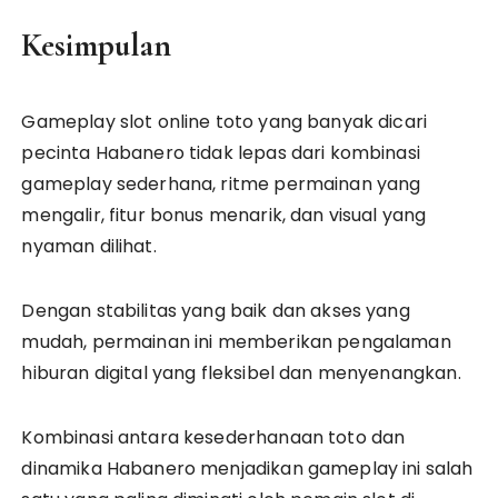
Kesimpulan
Gameplay slot online toto yang banyak dicari
pecinta Habanero tidak lepas dari kombinasi
gameplay sederhana, ritme permainan yang
mengalir, fitur bonus menarik, dan visual yang
nyaman dilihat.
Dengan stabilitas yang baik dan akses yang
mudah, permainan ini memberikan pengalaman
hiburan digital yang fleksibel dan menyenangkan.
Kombinasi antara kesederhanaan toto dan
dinamika Habanero menjadikan gameplay ini salah