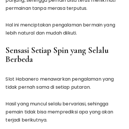
panjang, sehingga pemain bisa terus menikmati
permainan tanpa merasa terputus.
Hal ini menciptakan pengalaman bermain yang
lebih natural dan mudah diikuti.
Sensasi Setiap Spin yang Selalu
Berbeda
Slot Habanero menawarkan pengalaman yang
tidak pernah sama di setiap putaran.
Hasil yang muncul selalu bervariasi, sehingga
pemain tidak bisa memprediksi apa yang akan
terjadi berikutnya.