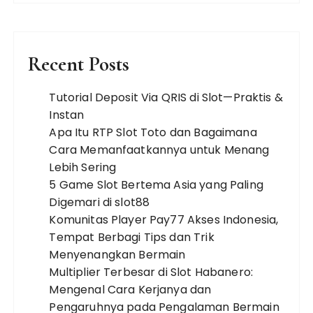
Recent Posts
Tutorial Deposit Via QRIS di Slot—Praktis &
Instan
Apa Itu RTP Slot Toto dan Bagaimana
Cara Memanfaatkannya untuk Menang
Lebih Sering
5 Game Slot Bertema Asia yang Paling
Digemari di slot88
Komunitas Player Pay77 Akses Indonesia,
Tempat Berbagi Tips dan Trik
Menyenangkan Bermain
Multiplier Terbesar di Slot Habanero:
Mengenal Cara Kerjanya dan
Pengaruhnya pada Pengalaman Bermain