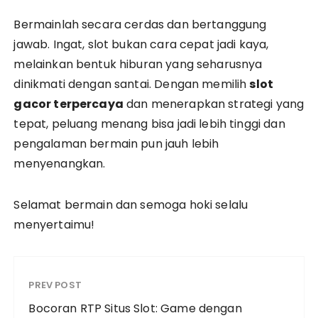
Bermainlah secara cerdas dan bertanggung
jawab. Ingat, slot bukan cara cepat jadi kaya,
melainkan bentuk hiburan yang seharusnya
dinikmati dengan santai. Dengan memilih
slot
gacor terpercaya
dan menerapkan strategi yang
tepat, peluang menang bisa jadi lebih tinggi dan
pengalaman bermain pun jauh lebih
menyenangkan.
Selamat bermain dan semoga hoki selalu
menyertaimu!
PREV POST
Bocoran RTP Situs Slot: Game dengan