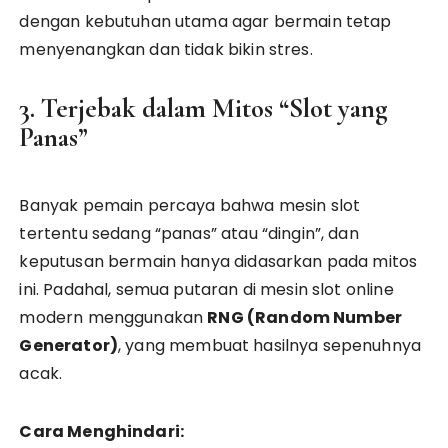
dengan kebutuhan utama agar bermain tetap
menyenangkan dan tidak bikin stres.
3.
Terjebak dalam Mitos “Slot yang
Panas”
Banyak pemain percaya bahwa mesin slot
tertentu sedang “panas” atau “dingin”, dan
keputusan bermain hanya didasarkan pada mitos
ini. Padahal, semua putaran di mesin slot online
modern menggunakan
RNG (Random Number
Generator)
, yang membuat hasilnya sepenuhnya
acak.
Cara Menghindari: